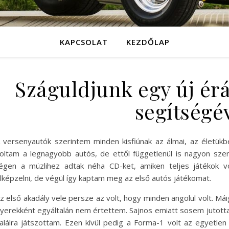
KAPCSOLAT
KEZDŐLAP
Száguldjunk egy új ér
segítségé
 versenyautók szerintem minden kisfiúnak az álmai, az életük
oltam a legnagyobb autós, de ettől függetlenül is nagyon szer
égen a müzlihez adtak néha CD-ket, amiken teljes játékok v
lképzelni, de végül így kaptam meg az első autós játékomat.
z első akadály vele persze az volt, hogy minden angolul volt. 
yerekként egyáltalán nem értettem. Sajnos emiatt sosem jutotta
alálra játszottam. Ezen kívül pedig a Forma-1 volt az egyetle