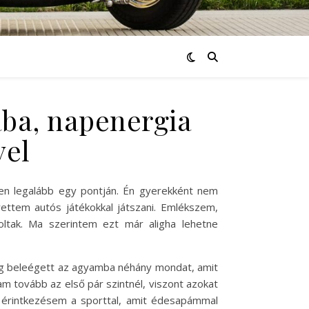
ába, napenergia
vel
ben legalább egy pontján. Én gyerekként nem
ettem autós játékokkal játszani. Emlékszem,
oltak. Ma szerintem ezt már aligha lehetne
Máig beleégett az agyamba néhány mondat, amit
m tovább az első pár szintnél, viszont azokat
n érintkezésem a sporttal, amit édesapámmal