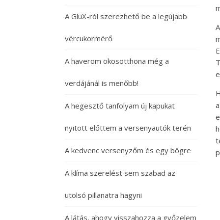
m
A GluX-ról szerezhető be a legújabb
A
vércukormérő
m
E
A haverom okosotthona még a
T
e
verdájánál is menőbb!
H
a
A hegesztő tanfolyam új kapukat
e
nyitott előttem a versenyautók terén
h
t
A kedvenc versenyzőm és egy bögre
p
A klíma szerelést sem szabad az
utolsó pillanatra hagyni
A látás, ahogy visszahozza a győzelem