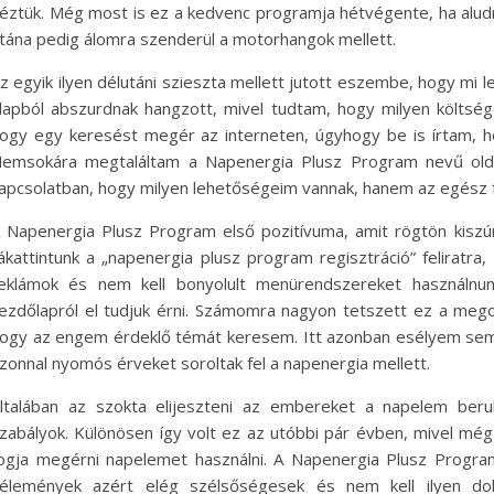
éztük. Még most is ez a kedvenc programja hétvégente, ha aludn
tána pedig álomra szenderül a motorhangok mellett.
z egyik ilyen délutáni szieszta mellett jutott eszembe, hogy mi 
lapból abszurdnak hangzott, mivel tudtam, hogy milyen költség
ogy egy keresést megér az interneten, úgyhogy be is írtam, h
emsokára megtaláltam a Napenergia Plusz Program nevű oldal
apcsolatban, hogy milyen lehetőségeim vannak, hanem az egész fo
 Napenergia Plusz Program első pozitívuma, amit rögtön kiszúr 
ákattintunk a „napenergia plusz program regisztráció” feliratra,
eklámok és nem kell bonyolult menürendszereket használnu
ezdőlapról el tudjuk érni. Számomra nagyon tetszett ez a megol
ogy az engem érdeklő témát keresem. Itt azonban esélyem se
zonnal nyomós érveket soroltak fel a napenergia mellett.
ltalában az szokta elijeszteni az embereket a napelem beruh
zabályok. Különösen így volt ez az utóbbi pár évben, mivel még
ogja megérni napelemet használni. A Napenergia Plusz Progr
élemények azért elég szélsőségesek és nem kell ilyen dol