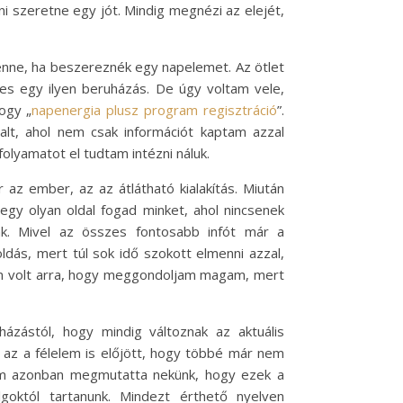
i szeretne egy jót. Mindig megnézi az elejét,
lenne, ha beszereznék egy napelemet. Az ötlet
es egy ilyen beruházás. De úgy voltam vele,
ogy „
napenergia plusz program regisztráció
”.
t, ahol nem csak információt kaptam azzal
lyamatot el tudtam intézni náluk.
az ember, az az átlátható kialakítás. Miután
 egy olyan oldal fogad minket, ahol nincsenek
nk. Mivel az összes fontosabb infót már a
dás, mert túl sok idő szokott elmenni azzal,
m volt arra, hogy meggondoljam magam, mert
ázástól, hogy mindig változnak az aktuális
 az a félelem is előjött, hogy többé már nem
am azonban megmutatta nekünk, hogy ezek a
goktól tartanunk. Mindezt érthető nyelven