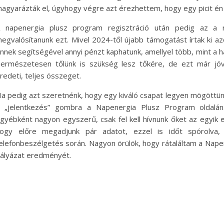
agyarázták el, úgyhogy végre azt érezhettem, hogy egy picit én 
 napenergia plusz program regisztráció után pedig az a 
egvalósítanunk ezt. Mivel 2024-től újabb támogatást írtak ki az
nnek segítségével annyi pénzt kaphatunk, amellyel több, mint a h
ermészetesen tőlünk is szükség lesz tőkére, de ezt már jóv
redeti, teljes összeget.
a pedig azt szeretnénk, hogy egy kiváló csapat legyen mögöttünk 
 „jelentkezés” gombra a Napenergia Plusz Program oldalán
gyébként nagyon egyszerű, csak fel kell hívnunk őket az egyik 
ogy előre megadjunk pár adatot, ezzel is időt spórolva,
elefonbeszélgetés során. Nagyon örülök, hogy rátaláltam a Nape
ályázat eredményét.