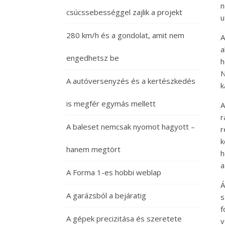
n
csúcssebességgel zajlik a projekt
u
280 km/h és a gondolat, amit nem
A
a
engedhetsz be
h
N
A autóversenyzés és a kertészkedés
k
is megfér egymás mellett
A
r
A baleset nemcsak nyomot hagyott –
r
k
hanem megtört
h
a
A Forma 1-es hobbi weblap
Á
A garázsból a bejáratig
s
f
A gépek precizitása és szeretete
v