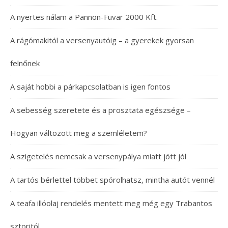
A nyertes nálam a Pannon-Fuvar 2000 Kft.
A rágómakitól a versenyautóig – a gyerekek gyorsan
felnőnek
A saját hobbi a párkapcsolatban is igen fontos
A sebesség szeretete és a prosztata egészsége –
Hogyan változott meg a szemléletem?
A szigetelés nemcsak a versenypálya miatt jött jól
A tartós bérlettel többet spórolhatsz, mintha autót vennél
A teafa illóolaj rendelés mentett meg még egy Trabantos
sztoritól