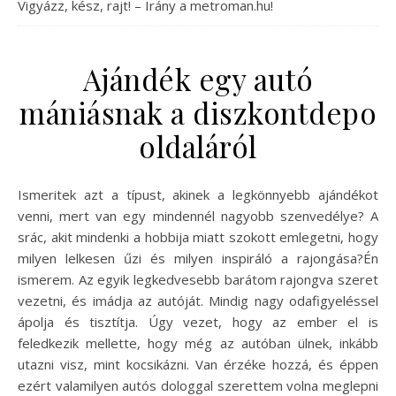
Vigyázz, kész, rajt! – Irány a metroman.hu!
Ajándék egy autó
mániásnak a diszkontdepo
oldaláról
Ismeritek azt a típust, akinek a legkönnyebb ajándékot
venni, mert van egy mindennél nagyobb szenvedélye? A
srác, akit mindenki a hobbija miatt szokott emlegetni, hogy
milyen lelkesen űzi és milyen inspiráló a rajongása?Én
ismerem. Az egyik legkedvesebb barátom rajongva szeret
vezetni, és imádja az autóját. Mindig nagy odafigyeléssel
ápolja és tisztítja. Úgy vezet, hogy az ember el is
feledkezik mellette, hogy még az autóban ülnek, inkább
utazni visz, mint kocsikázni. Van érzéke hozzá, és éppen
ezért valamilyen autós dologgal szerettem volna meglepni