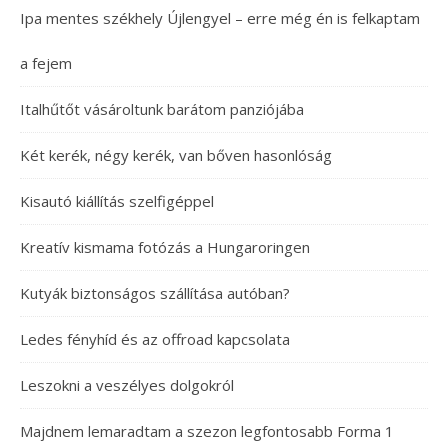
Ipa mentes székhely Újlengyel – erre még én is felkaptam
a fejem
Italhűtőt vásároltunk barátom panziójába
Két kerék, négy kerék, van bőven hasonlóság
Kisautó kiállítás szelfigéppel
Kreatív kismama fotózás a Hungaroringen
Kutyák biztonságos szállítása autóban?
Ledes fényhíd és az offroad kapcsolata
Leszokni a veszélyes dolgokról
Majdnem lemaradtam a szezon legfontosabb Forma 1