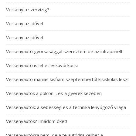
Verseny a szervizig?
Verseny az idővel
Verseny az idővel
Versenyautó gyorsasággal szereztem be az infrapanelt
Versenyautó is lehet esküvői kocsi
Versenyautó mániás kisfiam szeptembertől kisiskolás lesz!
Versenyautók a polcon… és a gyerek kezében
Versenyautók: a sebesség és a technika lenyűgöző világa
Versenyautók? Imádom őket!
Versenyautókra nem, de a te autódra kellhet a