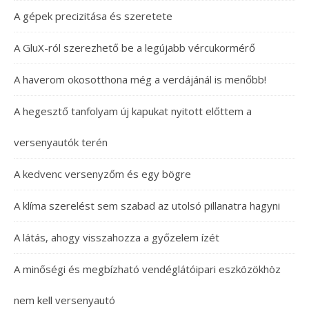
A gépek precizitása és szeretete
A GluX-ról szerezhető be a legújabb vércukormérő
A haverom okosotthona még a verdájánál is menőbb!
A hegesztő tanfolyam új kapukat nyitott előttem a
versenyautók terén
A kedvenc versenyzőm és egy bögre
A klíma szerelést sem szabad az utolsó pillanatra hagyni
A látás, ahogy visszahozza a győzelem ízét
A minőségi és megbízható vendéglátóipari eszközökhöz
nem kell versenyautó