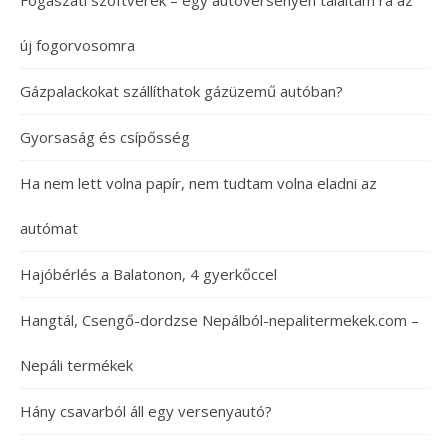
Fogászati szoftverek – egy autóversenyen találtam rá az
új fogorvosomra
Gázpalackokat szállíthatok gázüzemű autóban?
Gyorsaság és csípősség
Ha nem lett volna papír, nem tudtam volna eladni az
autómat
Hajóbérlés a Balatonon, 4 gyerkőccel
Hangtál, Csengő-dordzse Nepálból-nepalitermekek.com –
Nepáli termékek
Hány csavarból áll egy versenyautó?