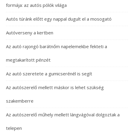
formája: az autós pólók világa
Autós túránk előtt egy nappal dugult el a mosogató
Autóverseny a kertben
Az autó rajongó barátnőm napelemekbe fekteti a
megtakarított pénzét
Az autó szeretete a gumicserénél is segít
Az autószerelő mellett máskor is lehet szükség
szakemberre
Az autószerelő műhely mellett lángvágóval dolgoztak a
telepen