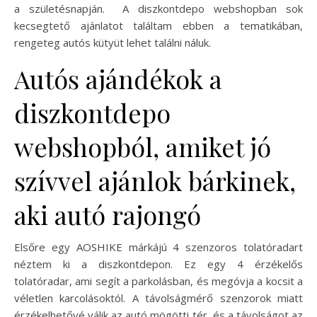
a születésnapján. A diszkontdepo webshopban sok
kecsegtető ajánlatot találtam ebben a tematikában,
rengeteg autós kütyüt lehet találni náluk.
Autós ajándékok a
diszkontdepo
webshopból, amiket jó
szívvel ajánlok bárkinek,
aki autó rajongó
Elsőre egy AOSHIKE márkájú 4 szenzoros tolatóradart
néztem ki a diszkontdepon. Ez egy 4 érzékelős
tolatóradar, ami segít a parkolásban, és megóvja a kocsit a
véletlen karcolásoktól. A távolságmérő szenzorok miatt
érzékelhetővé válik az autó mögötti tér, és a távolságot az