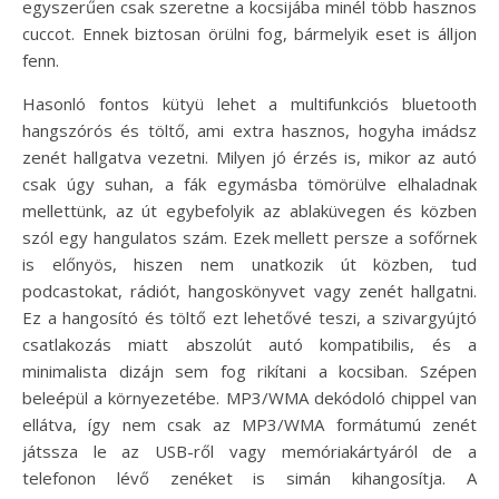
egyszerűen csak szeretne a kocsijába minél több hasznos
cuccot. Ennek biztosan örülni fog, bármelyik eset is álljon
fenn.
Hasonló fontos kütyü lehet a multifunkciós bluetooth
hangszórós és töltő, ami extra hasznos, hogyha imádsz
zenét hallgatva vezetni. Milyen jó érzés is, mikor az autó
csak úgy suhan, a fák egymásba tömörülve elhaladnak
mellettünk, az út egybefolyik az ablaküvegen és közben
szól egy hangulatos szám. Ezek mellett persze a sofőrnek
is előnyös, hiszen nem unatkozik út közben, tud
podcastokat, rádiót, hangoskönyvet vagy zenét hallgatni.
Ez a hangosító és töltő ezt lehetővé teszi, a szivargyújtó
csatlakozás miatt abszolút autó kompatibilis, és a
minimalista dizájn sem fog rikítani a kocsiban. Szépen
beleépül a környezetébe. MP3/WMA dekódoló chippel van
ellátva, így nem csak az MP3/WMA formátumú zenét
játssza le az USB-ről vagy memóriakártyáról de a
telefonon lévő zenéket is simán kihangosítja. A