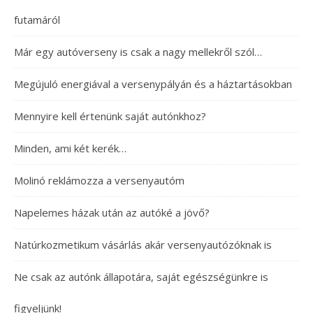
futamáról
Már egy autóverseny is csak a nagy mellekről szól…
Megújuló energiával a versenypályán és a háztartásokban
Mennyire kell értenünk saját autónkhoz?
Minden, ami két kerék…
Molinó reklámozza a versenyautóm
Napelemes házak után az autóké a jövő?
Natúrkozmetikum vásárlás akár versenyautózóknak is
Ne csak az autónk állapotára, saját egészségünkre is
figyeljünk!