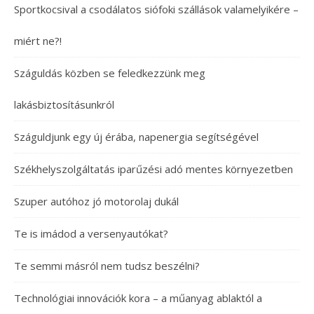
Sportkocsival a csodálatos siófoki szállások valamelyikére –
miért ne?!
Száguldás közben se feledkezzünk meg
lakásbiztosításunkról
Száguldjunk egy új érába, napenergia segítségével
Székhelyszolgáltatás iparűzési adó mentes környezetben
Szuper autóhoz jó motorolaj dukál
Te is imádod a versenyautókat?
Te semmi másról nem tudsz beszélni?
Technológiai innovációk kora – a műanyag ablaktól a