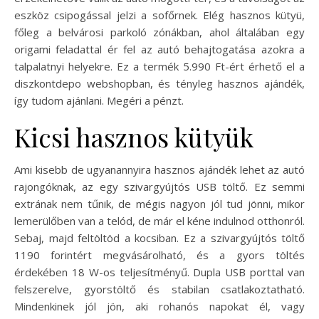
eszköz csipogással jelzi a sofőrnek. Elég hasznos kütyü,
főleg a belvárosi parkoló zónákban, ahol általában egy
origami feladattal ér fel az autó behajtogatása azokra a
talpalatnyi helyekre. Ez a termék 5.990 Ft-ért érhető el a
diszkontdepo webshopban, és tényleg hasznos ajándék,
így tudom ajánlani. Megéri a pénzt.
Kicsi hasznos kütyük
Ami kisebb de ugyanannyira hasznos ajándék lehet az autó
rajongóknak, az egy szivargyújtós USB töltő. Ez semmi
extrának nem tűnik, de mégis nagyon jól tud jönni, mikor
lemerülőben van a telód, de már el kéne indulnod otthonról.
Sebaj, majd feltöltöd a kocsiban. Ez a szivargyújtós töltő
1190 forintért megvásárolható, és a gyors töltés
érdekében 18 W-os teljesítményű. Dupla USB porttal van
felszerelve, gyorstöltő és stabilan csatlakoztatható.
Mindenkinek jól jön, aki rohanós napokat él, vagy