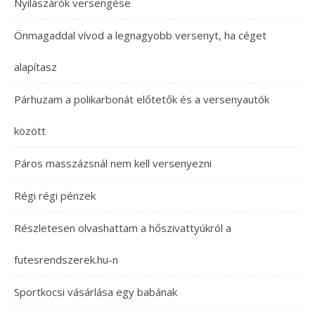
Nyílászárók versengése
Önmagaddal vívod a legnagyobb versenyt, ha céget
alapítasz
Párhuzam a polikarbonát előtetők és a versenyautók
között
Páros masszázsnál nem kell versenyezni
Régi régi pénzek
Részletesen olvashattam a hőszivattyúkról a
futesrendszerek.hu-n
Sportkocsi vásárlása egy babának