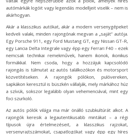
váltak egyre népszerűbbé azok a pólók, amelyek híres
autómárkák logóit vagy legendás modelljeit viselik – nem is
akárhogyan.
Akár a klasszikus autókat, akár a modern versenygépeket
kedveli valaki, minden rajongónak megvan a „saját” autója.
Egy Porsche 911, egy Ford Mustang GT, egy Nissan GT-R,
egy Lancia Delta Integrale vagy épp egy Ferrari F40 – ezek
nemcsak technikai remekművek, hanem ikonok, ikonikus
formákkal. Nem csoda, hogy a hozzájuk kapcsolódó
rajongás is túlmutat az autós találkozókon és motorsport
közvetítéseken. A rajongók pólókon, pulóvereken,
sapkákon keresztül is büszkén vállalják, mely márkához húz
a szívük, sokszor legalább olyan vehemenciával, mint egy
foci szurkoló.
Az autós pólók világa ma már önálló szubkultúrát alkot. A
rajongók keresik a legautentikusabb mintákat – a régi
típusok újra értelmezéseit, a klasszikus rajzokat,
versenyrajtszámokat, csapatlogókat vagy épp egy híres