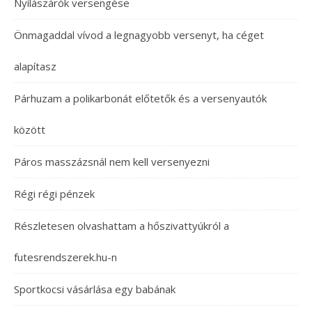
Nyílászárók versengése
Önmagaddal vívod a legnagyobb versenyt, ha céget
alapítasz
Párhuzam a polikarbonát előtetők és a versenyautók
között
Páros masszázsnál nem kell versenyezni
Régi régi pénzek
Részletesen olvashattam a hőszivattyúkról a
futesrendszerek.hu-n
Sportkocsi vásárlása egy babának