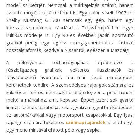
modell sziluettjét. Nemcsak a márkajelzés számít, hanem
az autó mögött rejlő történet is. Egy pólón viselt 1967-es
Shelby Mustang GT500 nemcsak egy gép, hanem egy
korszak szimbóluma, ráadásul a Toljavtempó film egyik
kultikus modellje is. Egy 90-es évekbeli japán sportautó
grafikái pedig egy egész tuning-generációhoz tartozó
nosztalgiaforrás, kezdve a Nissantól, egészen a Mazdáig.
A pólónyomás technológiájának fejlődésével a
részletgazdag grafikák, vektoros illusztrációk és
fényképszerű nyomatok ma már kiváló minőségben
kerülhetnek textilre. A szenvedélyes rajongók számára ez
különösen fontos: nemcsak hordható legyen a póló, hanem
méltó a márkához, amit képvisel. Éppen ezért sok gyártó
limitált szériás darabokat kínál, gyakran együttműködésben
az autómárkákkal vagy motorsport csapatokkal. Egy igazi
rajongó számára tökéletes
szülinapi ajándék
is lehet egy-
egy menő mintával ellátott póló vagy sapka.