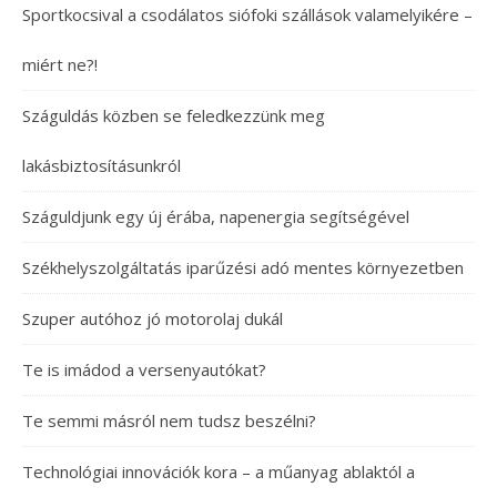
Sportkocsival a csodálatos siófoki szállások valamelyikére –
miért ne?!
Száguldás közben se feledkezzünk meg
lakásbiztosításunkról
Száguldjunk egy új érába, napenergia segítségével
Székhelyszolgáltatás iparűzési adó mentes környezetben
Szuper autóhoz jó motorolaj dukál
Te is imádod a versenyautókat?
Te semmi másról nem tudsz beszélni?
Technológiai innovációk kora – a műanyag ablaktól a