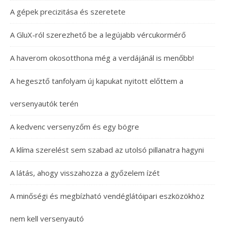
A gépek precizitása és szeretete
A GluX-ról szerezhető be a legújabb vércukormérő
A haverom okosotthona még a verdájánál is menőbb!
A hegesztő tanfolyam új kapukat nyitott előttem a
versenyautók terén
A kedvenc versenyzőm és egy bögre
A klíma szerelést sem szabad az utolsó pillanatra hagyni
A látás, ahogy visszahozza a győzelem ízét
A minőségi és megbízható vendéglátóipari eszközökhöz
nem kell versenyautó