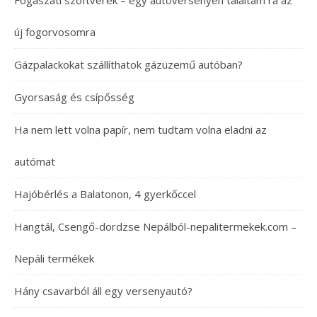
Fogászati szoftverek – egy autóversenyen találtam rá az
új fogorvosomra
Gázpalackokat szállíthatok gázüzemű autóban?
Gyorsaság és csípősség
Ha nem lett volna papír, nem tudtam volna eladni az
autómat
Hajóbérlés a Balatonon, 4 gyerkőccel
Hangtál, Csengő-dordzse Nepálból-nepalitermekek.com –
Nepáli termékek
Hány csavarból áll egy versenyautó?