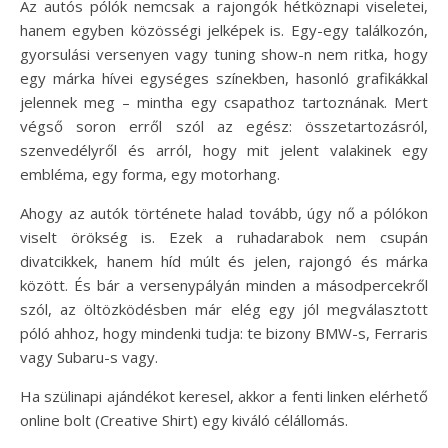
Az autós pólók nemcsak a rajongók hétköznapi viseletei,
hanem egyben közösségi jelképek is. Egy-egy találkozón,
gyorsulási versenyen vagy tuning show-n nem ritka, hogy
egy márka hívei egységes színekben, hasonló grafikákkal
jelennek meg – mintha egy csapathoz tartoznának. Mert
végső soron erről szól az egész: összetartozásról,
szenvedélyről és arról, hogy mit jelent valakinek egy
embléma, egy forma, egy motorhang.
Ahogy az autók története halad tovább, úgy nő a pólókon
viselt örökség is. Ezek a ruhadarabok nem csupán
divatcikkek, hanem híd múlt és jelen, rajongó és márka
között. És bár a versenypályán minden a másodpercekről
szól, az öltözködésben már elég egy jól megválasztott
póló ahhoz, hogy mindenki tudja: te bizony BMW-s, Ferraris
vagy Subaru-s vagy.
Ha szülinapi ajándékot keresel, akkor a fenti linken elérhető
online bolt (Creative Shirt) egy kiváló célállomás.