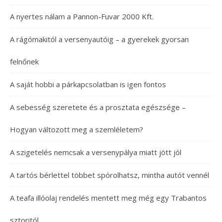
A nyertes nálam a Pannon-Fuvar 2000 Kft.
A rágómakitól a versenyautóig – a gyerekek gyorsan
felnőnek
A saját hobbi a párkapcsolatban is igen fontos
A sebesség szeretete és a prosztata egészsége –
Hogyan változott meg a szemléletem?
A szigetelés nemcsak a versenypálya miatt jött jól
A tartós bérlettel többet spórolhatsz, mintha autót vennél
A teafa illóolaj rendelés mentett meg még egy Trabantos
sztoritól