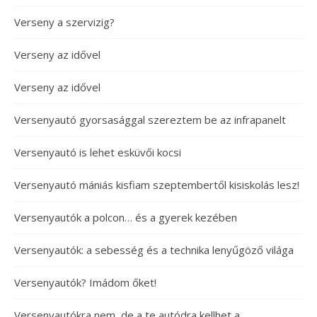
Verseny a szervizig?
Verseny az idővel
Verseny az idővel
Versenyautó gyorsasággal szereztem be az infrapanelt
Versenyautó is lehet esküvői kocsi
Versenyautó mániás kisfiam szeptembertől kisiskolás lesz!
Versenyautók a polcon… és a gyerek kezében
Versenyautók: a sebesség és a technika lenyűgöző világa
Versenyautók? Imádom őket!
Versenyautókra nem, de a te autódra kellhet a