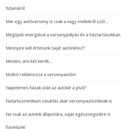
futamáról
Már egy autóverseny is csak a nagy mellekről szól…
Megújuló energiával a versenypályán és a háztartásokban
Mennyire kell értenünk saját autónkhoz?
Minden, ami két kerék…
Molinó reklámozza a versenyautóm
Napelemes házak után az autóké a jövő?
Natúrkozmetikum vásárlás akár versenyautózóknak is
Ne csak az autónk állapotára, saját egészségünkre is
figyeljünk!