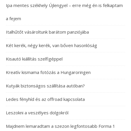
Ipa mentes székhely Újlengyel – erre még én is felkaptam
a fejem
Italhűtőt vásároltunk barátom panziójába
Két kerék, négy kerék, van bőven hasonlóság
Kisautó kiállítás szelfigéppel
Kreatív kismama fotózás a Hungaroringen
Kutyák biztonságos szállítása autóban?
Ledes fényhíd és az offroad kapcsolata
Leszokni a veszélyes dolgokról
Majdnem lemaradtam a szezon legfontosabb Forma 1