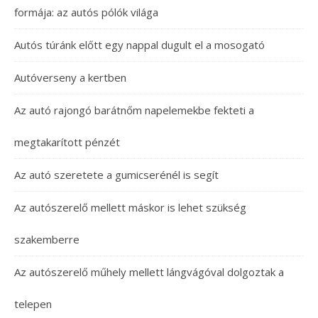
formája: az autós pólók világa
Autós túránk előtt egy nappal dugult el a mosogató
Autóverseny a kertben
Az autó rajongó barátnőm napelemekbe fekteti a
megtakarított pénzét
Az autó szeretete a gumicserénél is segít
Az autószerelő mellett máskor is lehet szükség
szakemberre
Az autószerelő műhely mellett lángvágóval dolgoztak a
telepen