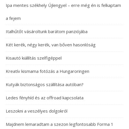
Ipa mentes székhely Újlengyel – erre még én is felkaptam
a fejem
Italhűtőt vásároltunk barátom panziójába
Két kerék, négy kerék, van bőven hasonlóság
Kisautó kiállítás szelfigéppel
Kreatív kismama fotózás a Hungaroringen
Kutyák biztonságos szállítása autóban?
Ledes fényhíd és az offroad kapcsolata
Leszokni a veszélyes dolgokról
Majdnem lemaradtam a szezon legfontosabb Forma 1