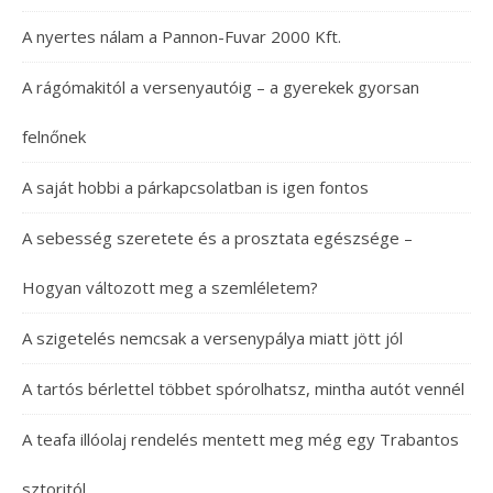
A nyertes nálam a Pannon-Fuvar 2000 Kft.
A rágómakitól a versenyautóig – a gyerekek gyorsan
felnőnek
A saját hobbi a párkapcsolatban is igen fontos
A sebesség szeretete és a prosztata egészsége –
Hogyan változott meg a szemléletem?
A szigetelés nemcsak a versenypálya miatt jött jól
A tartós bérlettel többet spórolhatsz, mintha autót vennél
A teafa illóolaj rendelés mentett meg még egy Trabantos
sztoritól