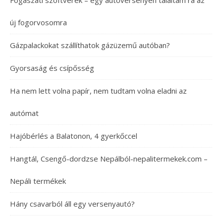
Fogászati szoftverek – egy autóversenyen találtam rá az
új fogorvosomra
Gázpalackokat szállíthatok gázüzemű autóban?
Gyorsaság és csípősség
Ha nem lett volna papír, nem tudtam volna eladni az
autómat
Hajóbérlés a Balatonon, 4 gyerkőccel
Hangtál, Csengő-dordzse Nepálból-nepalitermekek.com –
Nepáli termékek
Hány csavarból áll egy versenyautó?