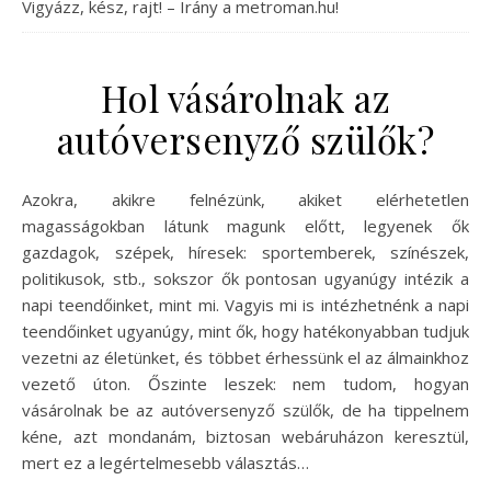
Vigyázz, kész, rajt! – Irány a metroman.hu!
Hol vásárolnak az
autóversenyző szülők?
Azokra, akikre felnézünk, akiket elérhetetlen
magasságokban látunk magunk előtt, legyenek ők
gazdagok, szépek, híresek: sportemberek, színészek,
politikusok, stb., sokszor ők pontosan ugyanúgy intézik a
napi teendőinket, mint mi. Vagyis mi is intézhetnénk a napi
teendőinket ugyanúgy, mint ők, hogy hatékonyabban tudjuk
vezetni az életünket, és többet érhessünk el az álmainkhoz
vezető úton. Őszinte leszek: nem tudom, hogyan
vásárolnak be az autóversenyző szülők, de ha tippelnem
kéne, azt mondanám, biztosan webáruházon keresztül,
mert ez a legértelmesebb választás…