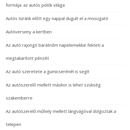
formája: az autós pólók világa
Autós túránk előtt egy nappal dugult el a mosogató
Autóverseny a kertben
Az autó rajongó barátnőm napelemekbe fekteti a
megtakarított pénzét
Az autó szeretete a gumicserénél is segít
Az autószerelő mellett máskor is lehet szükség
szakemberre
Az autószerelő műhely mellett lángvágóval dolgoztak a
telepen