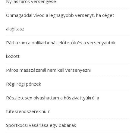
Nyílászárók versengése
Önmagaddal vívod a legnagyobb versenyt, ha céget
alapítasz
Párhuzam a polikarbonát előtetők és a versenyautók
között
Páros masszázsnál nem kell versenyezni
Régi régi pénzek
Részletesen olvashattam a hőszivattyúkról a
futesrendszerek.hu-n
Sportkocsi vásárlása egy babának