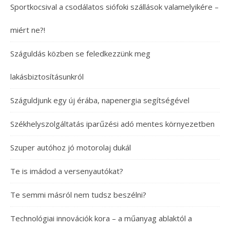
Sportkocsival a csodálatos siófoki szállások valamelyikére –
miért ne?!
Száguldás közben se feledkezzünk meg
lakásbiztosításunkról
Száguldjunk egy új érába, napenergia segítségével
Székhelyszolgáltatás iparűzési adó mentes környezetben
Szuper autóhoz jó motorolaj dukál
Te is imádod a versenyautókat?
Te semmi másról nem tudsz beszélni?
Technológiai innovációk kora – a műanyag ablaktól a