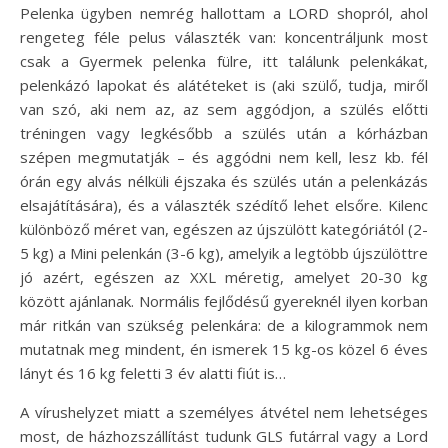
Pelenka ügyben nemrég hallottam a LORD shopról, ahol
rengeteg féle pelus választék van: koncentráljunk most
csak a Gyermek pelenka fülre, itt találunk pelenkákat,
pelenkázó lapokat és alátéteket is (aki szülő, tudja, miről
van szó, aki nem az, az sem aggódjon, a szülés előtti
tréningen vagy legkésőbb a szülés után a kórházban
szépen megmutatják – és aggódni nem kell, lesz kb. fél
órán egy alvás nélküli éjszaka és szülés után a pelenkázás
elsajátítására), és a választék szédítő lehet elsőre. Kilenc
különböző méret van, egészen az újszülött kategóriától (2-
5 kg) a Mini pelenkán (3-6 kg), amelyik a legtöbb újszülöttre
jó azért, egészen az XXL méretig, amelyet 20-30 kg
között ajánlanak. Normális fejlődésű gyereknél ilyen korban
már ritkán van szükség pelenkára: de a kilogrammok nem
mutatnak meg mindent, én ismerek 15 kg-os közel 6 éves
lányt és 16 kg feletti 3 év alatti fiút is…
A vírushelyzet miatt a személyes átvétel nem lehetséges
most, de házhozszállítást tudunk GLS futárral vagy a Lord