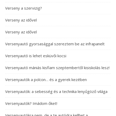
Verseny a szervizig?
Verseny az idővel
Verseny az idővel
Versenyautó gyorsasággal szereztem be az infrapanelt
Versenyautó is lehet esküvői kocsi
Versenyautó mániás kisfiam szeptembertől kisiskolás lesz!
Versenyautók a polcon… és a gyerek kezében
Versenyautók: a sebesség és a technika lenyűgöző világa
Versenyautók? Imádom őket!
Versenyautókra nem, de a te autódra kellhet a