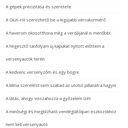
A gépek precizitása és szeretete
A GluX-ról szerezhető be a legújabb vércukormérő
A haverom okosotthona még a verdájánál is menőbb!
A hegesztő tanfolyam új kapukat nyitott előttem a
versenyautók terén
A kedvenc versenyzőm és egy bögre
A klíma szerelést sem szabad az utolsó pillanatra hagyni
A látás, ahogy visszahozza a győzelem ízét
A minőségi és megbízható vendéglátóipari eszközökhöz
nem kell versenyautó