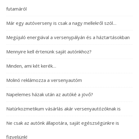
futamáról
Már egy autóverseny is csak a nagy mellekről szól…
Megújuló energiával a versenypályán és a háztartásokban
Mennyire kell értenünk saját autónkhoz?
Minden, ami két kerék…
Molinó reklámozza a versenyautóm
Napelemes házak után az autóké a jövő?
Natúrkozmetikum vásárlás akár versenyautózóknak is
Ne csak az autónk állapotára, saját egészségünkre is
figyeljünk!