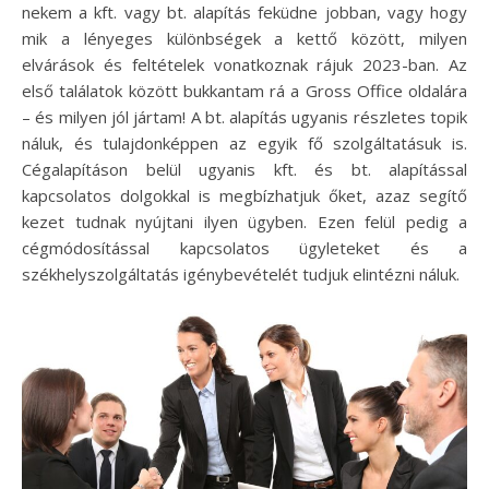
nekem a kft. vagy bt. alapítás feküdne jobban, vagy hogy
mik a lényeges különbségek a kettő között, milyen
elvárások és feltételek vonatkoznak rájuk 2023-ban. Az
első találatok között bukkantam rá a Gross Office oldalára
– és milyen jól jártam! A bt. alapítás ugyanis részletes topik
náluk, és tulajdonképpen az egyik fő szolgáltatásuk is.
Cégalapításon belül ugyanis kft. és bt. alapítással
kapcsolatos dolgokkal is megbízhatjuk őket, azaz segítő
kezet tudnak nyújtani ilyen ügyben. Ezen felül pedig a
cégmódosítással kapcsolatos ügyleteket és a
székhelyszolgáltatás igénybevételét tudjuk elintézni náluk.