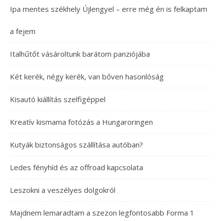
Ipa mentes székhely Újlengyel – erre még én is felkaptam
a fejem
Italhűtőt vásároltunk barátom panziójába
Két kerék, négy kerék, van bőven hasonlóság
Kisautó kiállítás szelfigéppel
Kreatív kismama fotózás a Hungaroringen
Kutyák biztonságos szállítása autóban?
Ledes fényhíd és az offroad kapcsolata
Leszokni a veszélyes dolgokról
Majdnem lemaradtam a szezon legfontosabb Forma 1