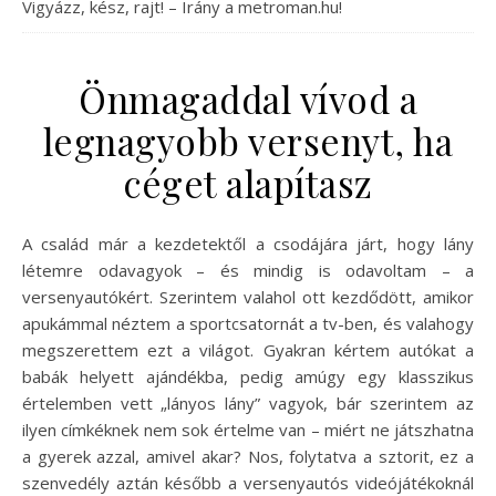
Vigyázz, kész, rajt! – Irány a metroman.hu!
Önmagaddal vívod a
legnagyobb versenyt, ha
céget alapítasz
A család már a kezdetektől a csodájára járt, hogy lány
létemre odavagyok – és mindig is odavoltam – a
versenyautókért. Szerintem valahol ott kezdődött, amikor
apukámmal néztem a sportcsatornát a tv-ben, és valahogy
megszerettem ezt a világot. Gyakran kértem autókat a
babák helyett ajándékba, pedig amúgy egy klasszikus
értelemben vett „lányos lány” vagyok, bár szerintem az
ilyen címkéknek nem sok értelme van – miért ne játszhatna
a gyerek azzal, amivel akar? Nos, folytatva a sztorit, ez a
szenvedély aztán később a versenyautós videójátékoknál