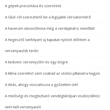
A gépek precizitása és szeretete
A GluX-ról szerezhető be a legújabb vércukormérő
A haverom okosotthona még a verdájánál is menőbb!
A hegesztő tanfolyam új kapukat nyitott előttem a
versenyautók terén
A kedvenc versenyzőm és egy bögre
A klíma szerelést sem szabad az utolsó pillanatra hagyni
A látás, ahogy visszahozza a győzelem ízét
A minőségi és megbízható vendéglátóipari eszközökhöz
nem kell versenyautó