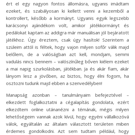
ért el egy nagyon fontos állomásra, ugyanis imádtam
ezeket, és szabályosan ki kellett venni a kezemből a
kontrollert, később a kormányt. Ugyanis egyik legszebb
karácsonyi ajándékom volt, amikor játékkormányt és
pedálokat kaptam az addigra már manuálisan jól bejáratott
játékhoz. Úgy éreztem, csak úgy hasítok! Szerintem a
szüleim attól is féltek, hogy vajon milyen sofőr válik majd
belőlem, de a valóságban azt kell, mondjam, semmi
vadulás nincs bennem – valószínűleg bőven kiélem ezeket
a mai napig szurkolásban, játékban. Ja és akár fiam, akár
lányom lesz a jövőben, az biztos, hogy élni fogom, ha
osztozni tudunk majd ebben a szenvedélyben!
Manapság azonban – tanulmányaim befejeztével –
elkezdett foglalkoztatni a cégalapítás gondolata, ezért
elkezdtem online utánanézni a témának, mégis milyen
lehetőségeim vannak azok kívül, hogy egyéni vállalkozóvá
válok, egyáltalán az általam választott területen miben
érdemes gondolkodni. Azt sem tudtam például, hogy