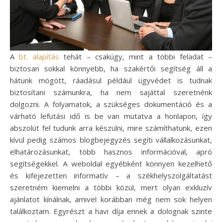
A
bt. alapítás
tehát – csakúgy, mint a többi feladat –
biztosan sokkal könnyebb, ha szakértői segítség áll a
hátunk mögött, ráadásul például ügyvédet is tudnak
biztosítani számunkra, ha nem sajáttal szeretnénk
dolgozni. A folyamatok, a szükséges dokumentáció és a
várható lefutási idő is be van mutatva a honlapon, így
abszolút fel tudunk arra készülni, mire számíthatunk, ezen
kívül pedig számos blogbejegyzés segíti vállalkozásunkat,
elhatározásunkat, több hasznos információval, apró
segítségekkel. A weboldal egyébként könnyen kezelhető
és kifejezetten informatív – a székhelyszolgáltatást
szeretném kiemelni a többi közül, mert olyan exkluzív
ajánlatot kínálnak, amivel korábban még nem sok helyen
találkoztam. Egyrészt a havi díja ennek a dolognak szinte