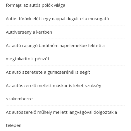
formája: az autós pólók világa
Autós túránk előtt egy nappal dugult el a mosogató
Autóverseny a kertben
Az autó rajongó barátnőm napelemekbe fekteti a
megtakarított pénzét
Az autó szeretete a gumicserénél is segít
Az autószerelő mellett máskor is lehet szükség
szakemberre
Az autószerelő műhely mellett lángvágóval dolgoztak a
telepen