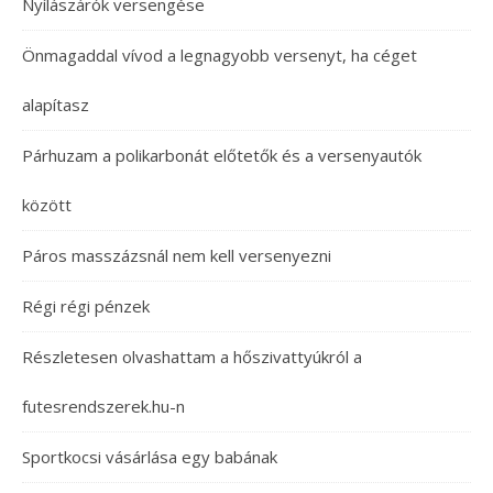
Nyílászárók versengése
Önmagaddal vívod a legnagyobb versenyt, ha céget
alapítasz
Párhuzam a polikarbonát előtetők és a versenyautók
között
Páros masszázsnál nem kell versenyezni
Régi régi pénzek
Részletesen olvashattam a hőszivattyúkról a
futesrendszerek.hu-n
Sportkocsi vásárlása egy babának