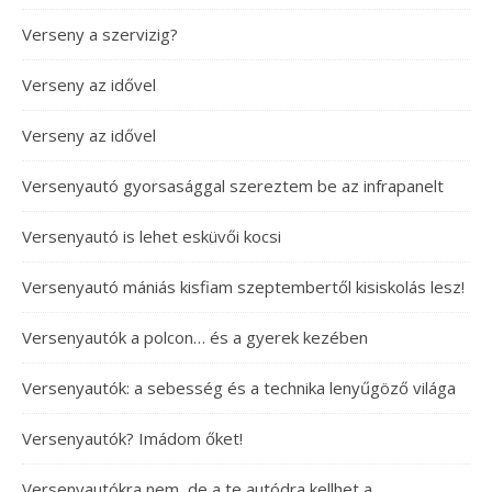
Verseny a szervizig?
Verseny az idővel
Verseny az idővel
Versenyautó gyorsasággal szereztem be az infrapanelt
Versenyautó is lehet esküvői kocsi
Versenyautó mániás kisfiam szeptembertől kisiskolás lesz!
Versenyautók a polcon… és a gyerek kezében
Versenyautók: a sebesség és a technika lenyűgöző világa
Versenyautók? Imádom őket!
Versenyautókra nem, de a te autódra kellhet a