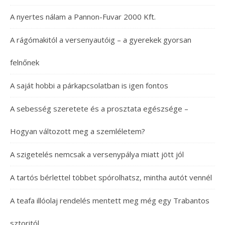
A nyertes nálam a Pannon-Fuvar 2000 Kft.
A rágómakitól a versenyautóig – a gyerekek gyorsan
felnőnek
A saját hobbi a párkapcsolatban is igen fontos
A sebesség szeretete és a prosztata egészsége –
Hogyan változott meg a szemléletem?
A szigetelés nemcsak a versenypálya miatt jött jól
A tartós bérlettel többet spórolhatsz, mintha autót vennél
A teafa illóolaj rendelés mentett meg még egy Trabantos
sztoritól