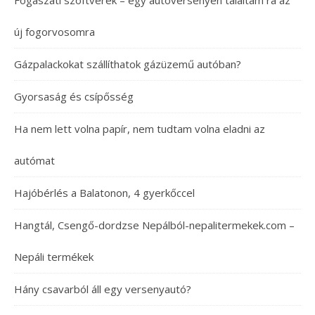
Fogászati szoftverek – egy autóversenyen találtam rá az
új fogorvosomra
Gázpalackokat szállíthatok gázüzemű autóban?
Gyorsaság és csípősség
Ha nem lett volna papír, nem tudtam volna eladni az
autómat
Hajóbérlés a Balatonon, 4 gyerkőccel
Hangtál, Csengő-dordzse Nepálból-nepalitermekek.com –
Nepáli termékek
Hány csavarból áll egy versenyautó?