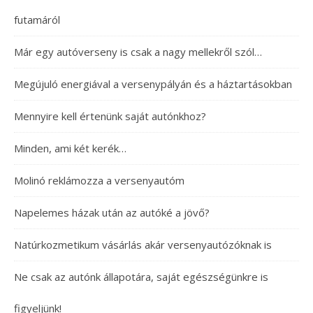
futamáról
Már egy autóverseny is csak a nagy mellekről szól…
Megújuló energiával a versenypályán és a háztartásokban
Mennyire kell értenünk saját autónkhoz?
Minden, ami két kerék…
Molinó reklámozza a versenyautóm
Napelemes házak után az autóké a jövő?
Natúrkozmetikum vásárlás akár versenyautózóknak is
Ne csak az autónk állapotára, saját egészségünkre is
figyeljünk!