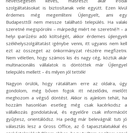
nevetségesen kevés, másrészt akár irodai
szolgáltatásokat is biztosítanak vele együtt. Ezen kívül
érdemes még megemlíteni Újlengyelt, ami egy
Budapesttől nem messze található település. Ha valaki
szeretné megspórolni – márpedig miért ne szeretné?! – a
helyi iparűzési adó költségét, akkor érdemes újlengyeli
székhelyszolgáltatást igénybe venni, itt ugyanis nem kell
ezt az összeget az önkormányzat részére megfizetni.
Nem véletlen, hogy számos kis és nagy cég, köztük akár
multinacionális vállalatok is döntöttek már Újlengyel
település mellett – és milyen jól tették!
Nagyon örülök, hogy rátaláltam erre az oldalra, úgy
gondolom, még bőven fogok itt nézelődni, mielőtt
meghozom a végső döntést. Akkor is ajánlom tehát, ha
hozzám hasonlóan esetleg még csak kacérkodsz a
vállalkozás gondolatával, és egyelőre csak információt
gyűjtesz, orientálódsz. Ha pedig már belevágnál: tuti jó
választás lesz a Gross Office, az ő tapasztalatukkal és