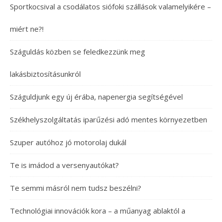
Sportkocsival a csodálatos siófoki szállások valamelyikére –
miért ne?!
Száguldás közben se feledkezzünk meg
lakásbiztosításunkról
Száguldjunk egy új érába, napenergia segítségével
Székhelyszolgáltatás iparűzési adó mentes környezetben
Szuper autóhoz jó motorolaj dukál
Te is imádod a versenyautókat?
Te semmi másról nem tudsz beszélni?
Technológiai innovációk kora – a műanyag ablaktól a