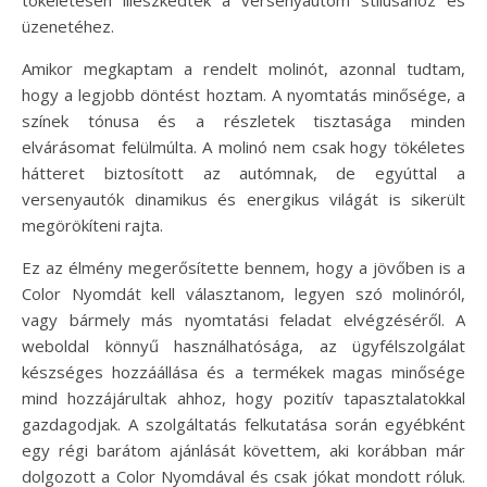
üzenetéhez.
Amikor megkaptam a rendelt molinót, azonnal tudtam,
hogy a legjobb döntést hoztam. A nyomtatás minősége, a
színek tónusa és a részletek tisztasága minden
elvárásomat felülmúlta. A molinó nem csak hogy tökéletes
hátteret biztosított az autómnak, de egyúttal a
versenyautók dinamikus és energikus világát is sikerült
megörökíteni rajta.
Ez az élmény megerősítette bennem, hogy a jövőben is a
Color Nyomdát kell választanom, legyen szó molinóról,
vagy bármely más nyomtatási feladat elvégzéséről. A
weboldal könnyű használhatósága, az ügyfélszolgálat
készséges hozzáállása és a termékek magas minősége
mind hozzájárultak ahhoz, hogy pozitív tapasztalatokkal
gazdagodjak. A szolgáltatás felkutatása során egyébként
egy régi barátom ajánlását követtem, aki korábban már
dolgozott a Color Nyomdával és csak jókat mondott róluk.