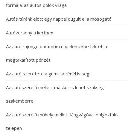
formája: az autós pólók világa
Autós túránk előtt egy nappal dugult el a mosogató
Autóverseny a kertben
Az autó rajongó barátnőm napelemekbe fekteti a
megtakarított pénzét
Az autó szeretete a gumicserénél is segít
Az autószerelő mellett máskor is lehet szükség
szakemberre
Az autószerelő műhely mellett lángvágóval dolgoztak a
telepen