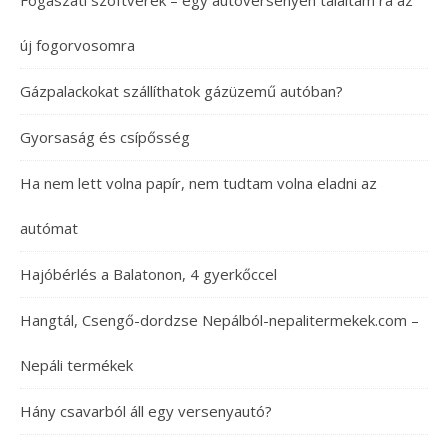
Fogászati szoftverek – egy autóversenyen találtam rá az
új fogorvosomra
Gázpalackokat szállíthatok gázüzemű autóban?
Gyorsaság és csípősség
Ha nem lett volna papír, nem tudtam volna eladni az
autómat
Hajóbérlés a Balatonon, 4 gyerkőccel
Hangtál, Csengő-dordzse Nepálból-nepalitermekek.com –
Nepáli termékek
Hány csavarból áll egy versenyautó?