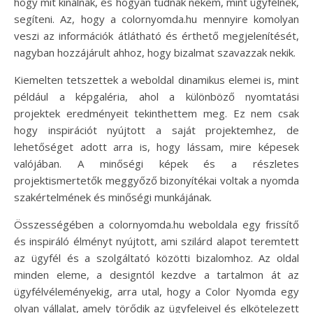
hogy mit kínálnak, és hogyan tudnak nekem, mint ügyfélnek,
segíteni. Az, hogy a colornyomda.hu mennyire komolyan
veszi az információk átlátható és érthető megjelenítését,
nagyban hozzájárult ahhoz, hogy bizalmat szavazzak nekik.
Kiemelten tetszettek a weboldal dinamikus elemei is, mint
például a képgaléria, ahol a különböző nyomtatási
projektek eredményeit tekinthettem meg. Ez nem csak
hogy inspirációt nyújtott a saját projektemhez, de
lehetőséget adott arra is, hogy lássam, mire képesek
valójában. A minőségi képek és a részletes
projektismertetők meggyőző bizonyítékai voltak a nyomda
szakértelmének és minőségi munkájának.
Összességében a colornyomda.hu weboldala egy frissítő
és inspiráló élményt nyújtott, ami szilárd alapot teremtett
az ügyfél és a szolgáltató közötti bizalomhoz. Az oldal
minden eleme, a designtól kezdve a tartalmon át az
ügyfélvéleményekig, arra utal, hogy a Color Nyomda egy
olyan vállalat, amely törődik az ügyfeleivel és elkötelezett