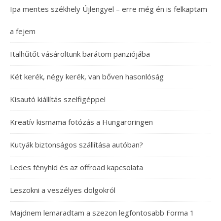
Ipa mentes székhely Újlengyel – erre még én is felkaptam
a fejem
Italhűtőt vásároltunk barátom panziójába
Két kerék, négy kerék, van bőven hasonlóság
Kisautó kiállítás szelfigéppel
Kreatív kismama fotózás a Hungaroringen
Kutyák biztonságos szállítása autóban?
Ledes fényhíd és az offroad kapcsolata
Leszokni a veszélyes dolgokról
Majdnem lemaradtam a szezon legfontosabb Forma 1