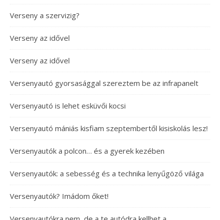
Verseny a szervizig?
Verseny az idővel
Verseny az idővel
Versenyautó gyorsasággal szereztem be az infrapanelt
Versenyautó is lehet esküvői kocsi
Versenyautó mániás kisfiam szeptembertől kisiskolás lesz!
Versenyautók a polcon… és a gyerek kezében
Versenyautók: a sebesség és a technika lenyűgöző világa
Versenyautók? Imádom őket!
Versenyautókra nem, de a te autódra kellhet a