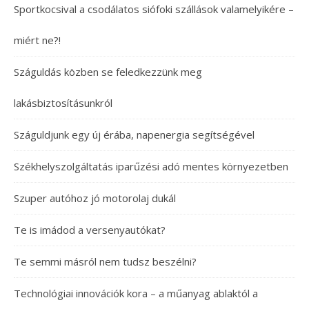
Sportkocsival a csodálatos siófoki szállások valamelyikére –
miért ne?!
Száguldás közben se feledkezzünk meg
lakásbiztosításunkról
Száguldjunk egy új érába, napenergia segítségével
Székhelyszolgáltatás iparűzési adó mentes környezetben
Szuper autóhoz jó motorolaj dukál
Te is imádod a versenyautókat?
Te semmi másról nem tudsz beszélni?
Technológiai innovációk kora – a műanyag ablaktól a