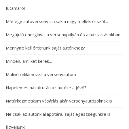
futamáról
Már egy autóverseny is csak a nagy mellekről szól…
Megújuló energiával a versenypályán és a háztartásokban
Mennyire kell értenünk saját autónkhoz?
Minden, ami két kerék…
Molinó reklámozza a versenyautóm
Napelemes házak után az autóké a jövő?
Natúrkozmetikum vásárlás akár versenyautózóknak is
Ne csak az autónk állapotára, saját egészségünkre is
figyeljünk!