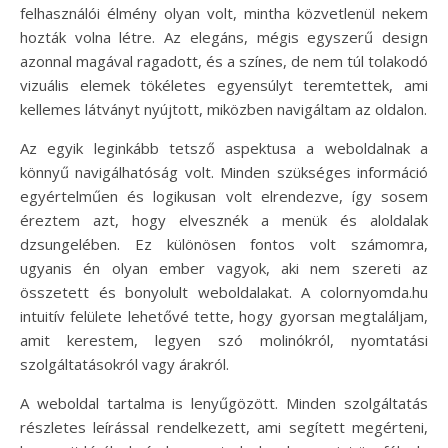
felhasználói élmény olyan volt, mintha közvetlenül nekem
hozták volna létre. Az elegáns, mégis egyszerű design
azonnal magával ragadott, és a színes, de nem túl tolakodó
vizuális elemek tökéletes egyensúlyt teremtettek, ami
kellemes látványt nyújtott, miközben navigáltam az oldalon.
Az egyik leginkább tetsző aspektusa a weboldalnak a
könnyű navigálhatóság volt. Minden szükséges információ
egyértelműen és logikusan volt elrendezve, így sosem
éreztem azt, hogy elvesznék a menük és aloldalak
dzsungelében. Ez különösen fontos volt számomra,
ugyanis én olyan ember vagyok, aki nem szereti az
összetett és bonyolult weboldalakat. A colornyomda.hu
intuitív felülete lehetővé tette, hogy gyorsan megtaláljam,
amit kerestem, legyen szó molinókról, nyomtatási
szolgáltatásokról vagy árakról.
A weboldal tartalma is lenyűgözött. Minden szolgáltatás
részletes leírással rendelkezett, ami segített megérteni,