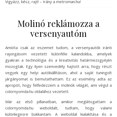
Vigyázz, kész, rajt! – Irány a metroman.hu!
Molinó reklámozza a
versenyautóm
Amióta csak az eszemet tudom, a versenyautók iránti
rajongásom vezetett különféle kalandokba, amelyek
gyakran a technológia és a kreativitás határmezsgyéjén
mozogtak. Egy ilyen szenvedély hajtott arra, hogy részt
vegyek egy helyi autókiállításon, ahol a saját tuningolt
járgányomat is bemutathattam. Ez az esemény adta az
apropót, hogy felfedezzem a molinók világát, ami végül a
colornyomda.hu oldalához vezetett.
Már az első pillanatban, amikor meglátogattam a
colornyomda.hu weboldalt, tudtam, hogy valami
különlegesre bukkantam. A weboldal kialakítása és a