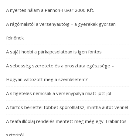
A nyertes nálam a Pannon-Fuvar 2000 Kft.
A rágómakitól a versenyautóig – a gyerekek gyorsan
felnőnek
A saját hobbi a párkapcsolatban is igen fontos
A sebesség szeretete és a prosztata egészsége –
Hogyan változott meg a szemléletem?
A szigetelés nemcsak a versenypálya miatt jött jól
A tartós bérlettel többet spórolhatsz, mintha autót vennél
A teafa illóolaj rendelés mentett meg még egy Trabantos
sztoritól